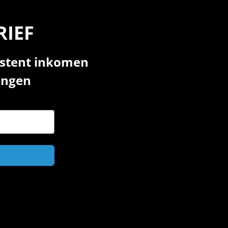
RIEF
istent inkomen
gingen