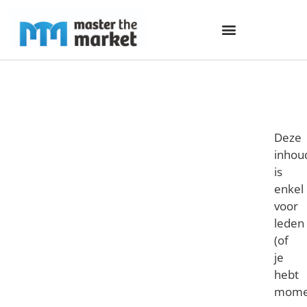
Deze
inhou
is
enkel
voor
leden
(of
je
hebt
mome